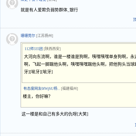
就是有人爱欺负弱势群体_银行
珊珊莞尔
[江苏扬州]
112师335团
[陕西西安]
大河向东流啊，谁是一楼谁是狗啊，咦嘿咦嘿单身狗啊，永
啊，飞起一脚踹他头啊，咦嘿咦嘿踹他头啊，把他狗头当球踢
牙][呲牙][呲牙]
有态度网友0fWjSU杨...
[福建福州]
楼主，你好嘛？
这一楼是和自己有多大的仇呀[大笑]