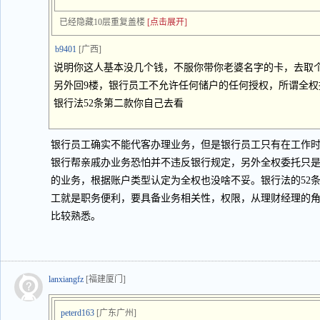
已经隐藏10层重复盖楼
[点击展开]
b9401
[广西]
说明你这人基本没几个钱，不服你带你老婆名字的卡，去取个20
另外回9楼，银行员工不允许任何储户的任何授权，所谓全
银行法52条第二款你自己去看
银行员工确实不能代客办理业务，但是银行员工只有在工作
银行帮亲戚办业务恐怕并不违反银行规定，另外全权委托只
的业务，根据账户类型认定为全权也没啥不妥。银行法的52
工就是职务便利，要具备业务相关性，权限，从理财经理的
比较熟悉。
lanxiangfz
[福建厦门]
peterd163
[广东广州]