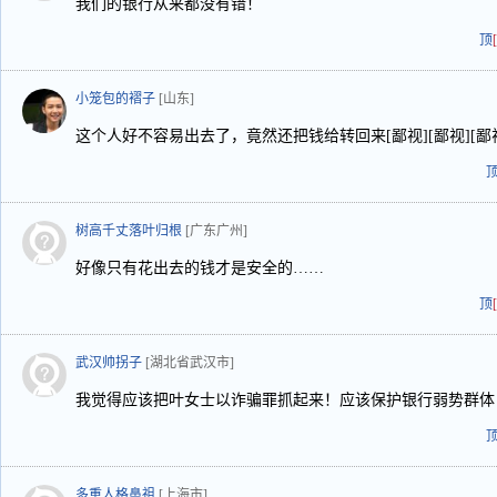
我们的银行从来都没有错！
顶
小笼包的褶子
[山东]
这个人好不容易出去了，竟然还把钱给转回来[鄙视][鄙视][鄙视
树高千丈落叶归根
[广东广州]
好像只有花出去的钱才是安全的……
顶
武汉帅拐子
[湖北省武汉市]
我觉得应该把叶女士以诈骗罪抓起来！应该保护银行弱势群体
多重人格鼻祖
[上海市]