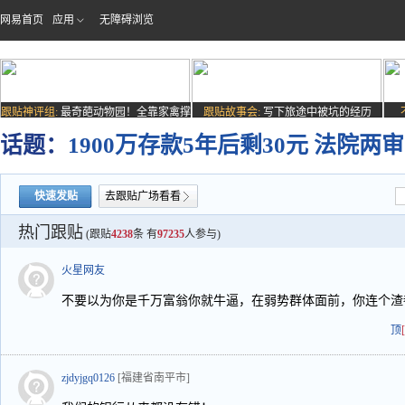
网易首页
应用
无障碍浏览
跟贴神评组:
最奇葩动物园！全靠家禽撑
跟贴故事会:
写下旅途中被坑的经历
场子
话题：
1900万存款5年后剩30元 法院
快速发贴
去跟贴广场看看
热门跟贴
(跟贴
4238
条 有
97235
人参与)
火星网友
不要以为你是千万富翁你就牛逼，在弱势群体面前，你连个渣都
顶
zjdyjgq0126
[福建省南平市]