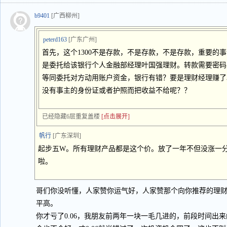
b9401
[广西柳州]
peterd163
[广东广州]
首先，这个1300不是存款，不是存款，不是存款，重要的事
是委托给该银行个人金融部经理叶国强理财。转款需要密码
等同委托对方动用账户资金，银行有错？要是理财经理赚了3
没有事主的身份证或者护照而把收益不给呢？？
已经隐藏6层重复盖楼
[点击展开]
帆行
[广东深圳]
起步五W。所有理财产品都是这个价。放了一年不但没涨一分
啦。
哥们你没听懂，人家赞你运气好，人家赞那个向你推荐的理
平高。
你才亏了0.06，我朋友前两年一块一毛几进的，前段时间出来