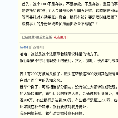
首先，这个1300不是存款，不是存款，不是存款，重要的事
是委托给该银行个人金融部经理叶国强理财。转款需要密码
等同委托对方动用账户资金，银行有错？要是理财经理赚了3
没有事主的身份证或者护照而把收益不给呢？？
已经隐藏7层重复盖楼
[点击展开]
b9401
[广西柳州]
哈哈，这就是这个法庭睁着眼睛说瞎话的地方了。
银行职员不得利用职务上的便利，贪污、挪用、侵占本行或
苦主有2000万被贼头偷了，贼头在转移这2000万到其他账
户财产而产生的告知义务。
我举个例子，可能相当部分朋友，没有做过大额转账或取现
的大额转账时，银行后台的核准人员，会通过核对身份证，
近200万，有些银行是达到200万，有些银行是超过200万，
比如我在柜台转账，银行要核对我身份证，
我在网银转账，银行对网银转账有限额，