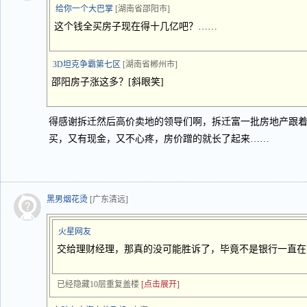
给你一个大巴掌
[湖南省邵阳市]
这个钱全买房子现在得十几亿吧？……
3D坦克争霸第七区
[湖南省郴州市]
邵阳房子涨这多？[斜眼笑]
得感谢拆迁然后高价卖地的领导们啊，拆迁富一批房地产跟
买，又有现金，又不心疼，房价蹭的就长了起来……
黑男烟花烫
[广东清远]
火星网友
交给理财经理，那真的没可能胜诉了，毕竟不是银行一直在
已经隐藏10层重复盖楼
[点击展开]