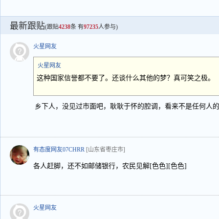
最新跟贴
(跟贴
4238
条 有
97235
人参与)
火星网友
火星网友
这种国家信誉都不要了。还谈什么其他的梦？真可笑之极。
乡下人，没见过市面吧，耿耿于怀的腔调，看来不是任何人
有态度网友07CHRR
[山东省枣庄市]
各人赶脚，还不如邮储银行，农民见解[色色][色色]
火星网友