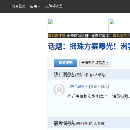
网易首页
应用
无障碍浏览
跟贴神评组:
最奇葩动物园！全靠家禽撑
跟贴故事会
场子
话题：
摇珠方案曝光！洲
快速发贴
去跟贴广场看看
热门跟贴
(跟贴
1
条 有
1
人参与)
用黑色铅笔画
[贵州六盘水]
回迁房价格实惠配套全，销量挺稳
最新跟贴
(跟贴
1
条 有
1
人参与)