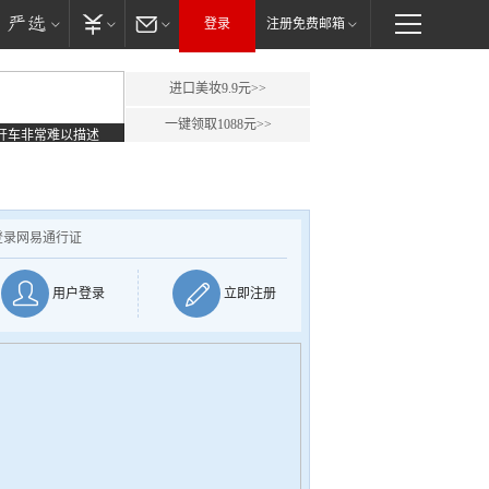
登录
注册免费邮箱
进口美妆9.9元>>
一键领取1088元>>
开车非常难以描述
登录网易通行证
用户登录
立即注册