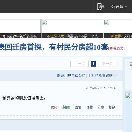
:
写下旅途中被坑的经历
不正常人类:
他说自己不是一个人
新套路:
这样
表回迁房首探，有村民分房超10套
[查看原文]
1
上一页
下一页
跟贴用户自律公约
|
手机也能看跟贴>>
2025-07-05 21:52:14
，预算紧的朋友值得考虑。
顶
[0]
踩
[0]
回复
收藏
分享
复制