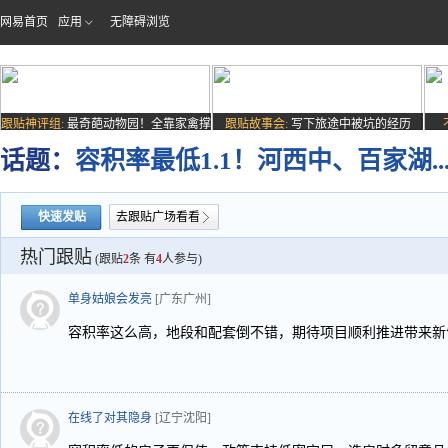
网易首页
应用
无障碍浏览
跟贴神评组:
最奇葩动物园！全靠家禽撑
跟贴故事会:
写下旅途中被坑的经历
场子
话题：
容积率最低1.1！河西中、百家湖..
快速发贴
去跟贴广场看看
热门跟贴
(跟贴
2
条 有
4
人参与)
单身姑娘会发亮
[广东广州]
容积率这么高，地段和配套倒不错，期待项目顺利推进带来新
在线了对其隐身
[辽宁沈阳]