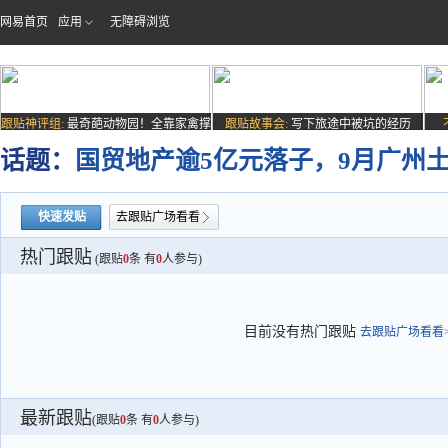
网易首页
应用
无障碍浏览
跟贴神评组:
最奇葩动物园！全靠家禽撑
跟贴故事会:
写下旅途中被坑的经历
场子
话题：
国贸地产逾5亿元落子，9月广州
快速发贴
去跟贴广场看看
热门跟贴
(跟贴
0
条 有
0
人参与)
目前没有热门跟贴
去跟贴广场看看>
最新跟贴
(跟贴
0
条 有
0
人参与)