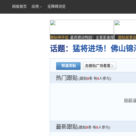
网易首页
应用
无障碍浏览
跟贴神评组:
最奇葩动物园！全靠家禽撑
跟贴故事会
场子
话题：
猛将进场！佛山锦
快速发贴
去跟贴广场看看
热门跟贴
(跟贴
0
条 有
0
人参与)
目前
最新跟贴
(跟贴
0
条 有
0
人参与)