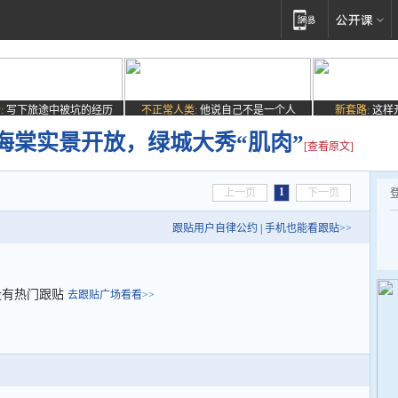
:
写下旅途中被坑的经历
不正常人类:
他说自己不是一个人
新套路:
这样
海棠实景开放，绿城大秀“肌肉”
[查看原文]
1
上一页
下一页
跟贴用户自律公约
|
手机也能看跟贴>>
没有热门跟贴
去跟贴广场看看>>