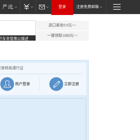
登录
注册免费邮箱
进口美妆9.9元>>
一键领取1088元>>
开车非常难以描述
登录网易通行证
用户登录
立即注册