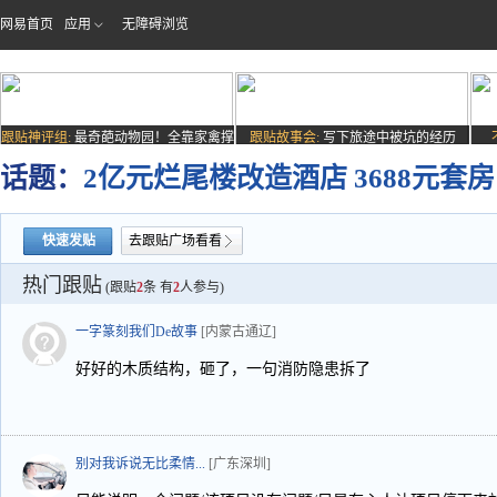
网易首页
应用
无障碍浏览
跟贴神评组:
最奇葩动物园！全靠家禽撑
跟贴故事会:
写下旅途中被坑的经历
场子
话题：
2亿元烂尾楼改造酒店 3688元套房
快速发贴
去跟贴广场看看
热门跟贴
(跟贴
2
条 有
2
人参与)
一字篆刻我们De故事
[内蒙古通辽]
好好的木质结构，砸了，一句消防隐患拆了
别对我诉说无比柔情...
[广东深圳]