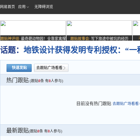
网易首页
应用
无障碍浏览
跟贴神评组:
最奇葩动物园！全靠家禽撑
跟贴故事会:
写下旅途中被坑的经历
场子
话题：
地铁设计获得发明专利授权：“一
快速发贴
去跟贴广场看看
热门跟贴
(跟贴
0
条 有
0
人参与)
目前没有热门跟贴
去跟贴广场看看>
最新跟贴
(跟贴
0
条 有
0
人参与)