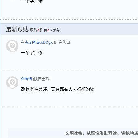
一个字：惨
最新跟贴
(跟贴
2
条 有
2
人参与)
有态度网友0sDOgK
[广东佛山]
一个字：惨
你有情
[陕西宝鸡]
改养老院最好，现在那有人去行街购物
文明社会，从理性发贴开始。谢绝地