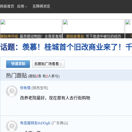
网易首页
应用
无障碍浏览
跟贴神评组:
最奇葩动物园！全靠家禽撑
跟贴故事会:
写下旅途中被坑的经历
场子
话题：
羡慕！桂城首个旧改商业来了！
快速发贴
去跟贴广场看看
热门跟贴
(跟贴
2
条 有
2
人参与)
你有情
[陕西宝鸡]
改养老院最好，现在那有人去行街购物
有态度网友0sDOgK
[广东佛山]