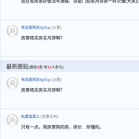
现在收房票好像当年酒楼、饼屋门前收月饼票一样火爆[大笑][大
有态度网友0gfXqr
[火星]
房票唔买房买月饼啊？
最新跟贴
(跟贴
3
条 有
11
人参与)
有态度网友0gfXqr
[火星]
房票唔买房买月饼啊？
私藏温柔么
[甘肃兰州]
只有一点，用房票购的房，房价…你懂的。