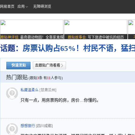
网易首页
应用
无障碍浏览
跟贴神评组:
最奇葩动物园！全靠家禽撑
跟贴故事会:
写下旅途中被坑的经历
场子
话题：
房票认购占65%！村民不语，猛
快速发贴
去跟贴广场看看
热门跟贴
(跟贴
3
条 有
11
人参与)
私藏温柔么
[甘肃兰州]
只有一点，用房票购的房，房价…你懂的。
想想旅行
[四川成都]