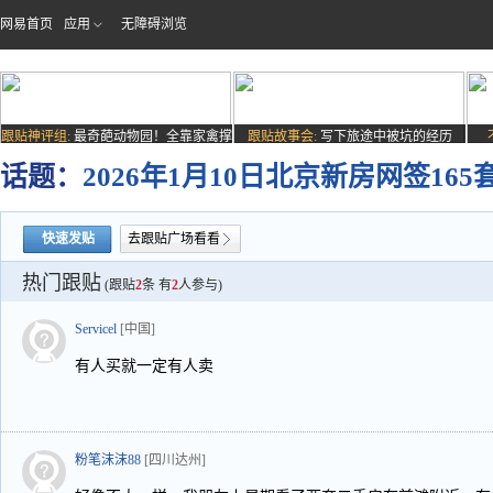
网易首页
应用
无障碍浏览
跟贴神评组:
最奇葩动物园！全靠家禽撑
跟贴故事会:
写下旅途中被坑的经历
场子
话题：
2026年1月10日北京新房网签16
快速发贴
去跟贴广场看看
热门跟贴
(跟贴
2
条 有
2
人参与)
Servicel
[中国]
有人买就一定有人卖
粉笔沫沫88
[四川达州]