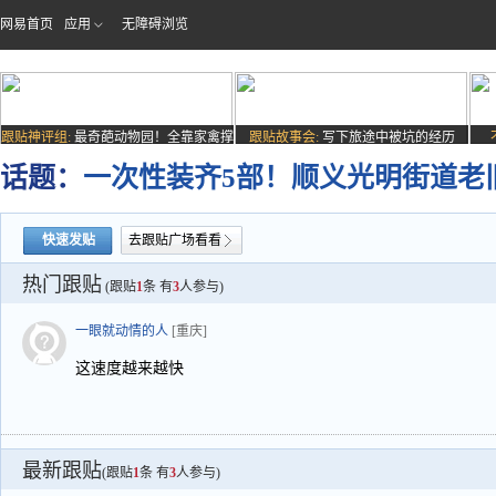
网易首页
应用
无障碍浏览
跟贴神评组:
最奇葩动物园！全靠家禽撑
跟贴故事会:
写下旅途中被坑的经历
场子
话题：
一次性装齐5部！顺义光明街道老
快速发贴
去跟贴广场看看
热门跟贴
(跟贴
1
条 有
3
人参与)
一眼就动情的人
[重庆]
这速度越来越快
最新跟贴
(跟贴
1
条 有
3
人参与)