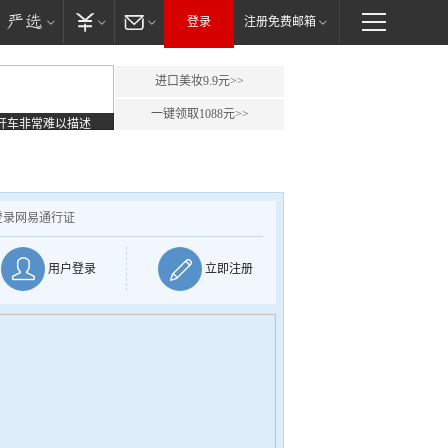
登录
注册免费邮箱
进口美妆9.9元>>
一键领取1088元>>
开车非常难以描述
登录网易通行证
用户登录
立即注册