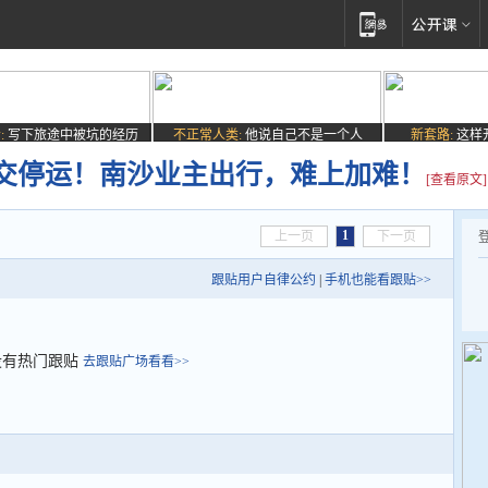
:
写下旅途中被坑的经历
不正常人类:
他说自己不是一个人
新套路:
这样
交停运！南沙业主出行，难上加难！
[查看原文]
1
上一页
下一页
跟贴用户自律公约
|
手机也能看跟贴>>
没有热门跟贴
去跟贴广场看看>>