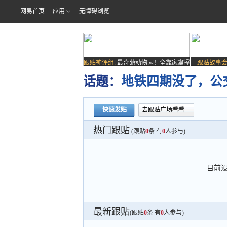
网易首页
应用
无障碍浏览
跟贴神评组:
最奇葩动物园！全靠家禽撑
跟贴故事会
场子
话题：
地铁四期没了，公
快速发贴
去跟贴广场看看
热门跟贴
(跟贴
0
条 有
0
人参与)
目前
最新跟贴
(跟贴
0
条 有
0
人参与)