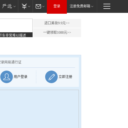
登录
注册免费邮箱
进口美妆9.9元>>
一键领取1088元>>
开车非常难以描述
登录网易通行证
用户登录
立即注册