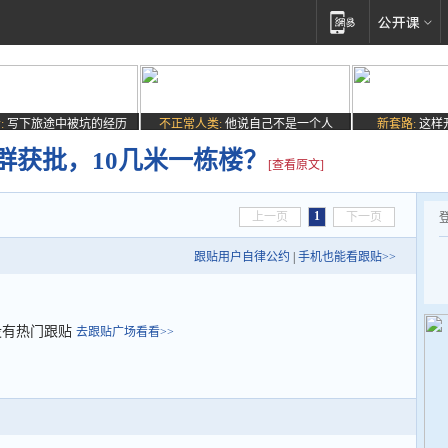
:
写下旅途中被坑的经历
不正常人类:
他说自己不是一个人
新套路:
这样
群获批，10几米一栋楼？
[查看原文]
1
上一页
下一页
跟贴用户自律公约
|
手机也能看跟贴>>
没有热门跟贴
去跟贴广场看看>>