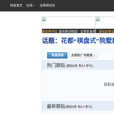
网易首页
应用
无障碍浏览
跟贴神评组:
最奇葩动物园！全靠家禽撑
跟贴故事会
场子
话题：
花都“棋盘式”院墅
快速发贴
去跟贴广场看看
热门跟贴
(跟贴
0
条 有
0
人参与)
目前
最新跟贴
(跟贴
0
条 有
0
人参与)