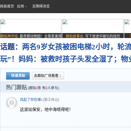
网易首页
应用
无障碍浏览
跟贴神评组:
最奇葩动物园！全靠家禽撑
跟贴故事会:
写下旅途中被坑的经历
场子
话题：
两名9岁女孩被困电梯2小时，轮
玩”！妈妈：被救时孩子头发全湿了；物
快速发贴
去跟贴广场看看
热门跟贴
(跟贴
2
条 有
2
人参与)
风起了你在哪i
[浙江舟山]
这波站保安，地中海唔得呢！