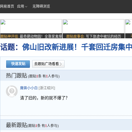
网易首页
应用
无障碍浏览
跟贴神评组:
最奇葩动物园！全靠家禽撑
跟贴故事会:
写下旅途中被坑的经历
场子
话题：
佛山旧改新进展！千套回迁房集
快速发贴
去跟贴广场看看
热门跟贴
(跟贴
1
条 有
1
人参与)
魔兽小小白
[浙江绍兴]
清了旧的，新的就不爆了？
最新跟贴
(跟贴
1
条 有
1
人参与)