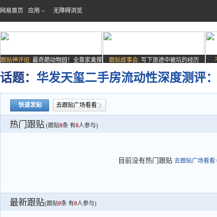
网易首页
应用
无障碍浏览
跟贴神评组:
最奇葩动物园！全靠家禽撑
跟贴故事会:
写下旅途中被坑的经历
场子
话题：
华发天玺二手房流动性深度测评：
快速发贴
去跟贴广场看看
热门跟贴
(跟贴
0
条 有
0
人参与)
目前没有热门跟贴
去跟贴广场看看>
最新跟贴
(跟贴
0
条 有
0
人参与)