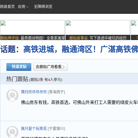
网易首页
应用
无障碍浏览
跟贴神评组:
最奇葩动物园！全靠家禽撑
跟贴故事会:
写下旅途中被坑的经历
场子
话题：
高铁进城，融通湾区！广湛高铁
快速发贴
去跟贴广场看看
热门跟贴
(跟贴
2
条 有
4
人参与)
情归尽尽尽尽尽
[青海西宁]
佛山房东有钱，高铁首选，可佛山外来打工人需要的绿皮火车
我只是个玩笑花
[宁夏银川]