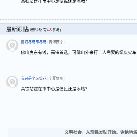
高铁站建在市中心是便民还是添堵？
最新跟贴
(跟贴
2
条 有
4
人参与)
情归尽尽尽尽尽
[青海西宁]
佛山房东有钱，高铁首选，可佛山外来打工人需要的绿皮火车
我只是个玩笑花
[宁夏银川]
高铁站建在市中心是便民还是添堵？
文明社会，从理性发贴开始。谢绝地