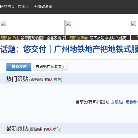
网易首页
应用
无障碍浏览
跟贴神评组:
最奇葩动物园！全靠家禽撑
跟贴故事会:
写下旅途中被坑的经历
场子
话题：
悠交付｜广州地铁地产把地铁式
快速发贴
去跟贴广场看看
热门跟贴
(跟贴
0
条 有
0
人参与)
目前没有热门跟贴
去跟贴广场看看>
最新跟贴
(跟贴
0
条 有
0
人参与)