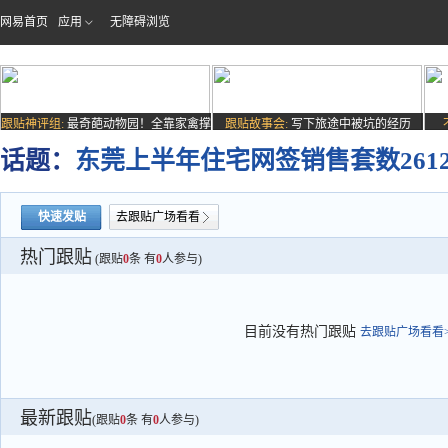
网易首页
应用
无障碍浏览
跟贴神评组:
最奇葩动物园！全靠家禽撑
跟贴故事会:
写下旅途中被坑的经历
场子
话题：
东莞上半年住宅网签销售套数261
快速发贴
去跟贴广场看看
热门跟贴
(跟贴
0
条 有
0
人参与)
目前没有热门跟贴
去跟贴广场看看>
最新跟贴
(跟贴
0
条 有
0
人参与)