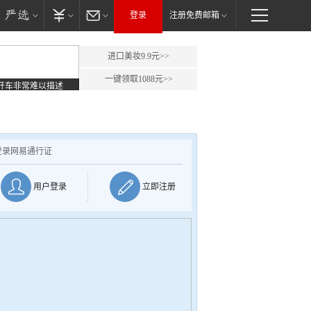
登录
注册免费邮箱
进口美妆9.9元>>
一键领取1088元>>
开车非常难以描述
登录网易通行证
用户登录
立即注册