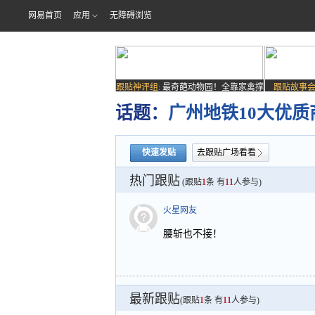
网易首页
应用
无障碍浏览
跟贴神评组:
最奇葩动物园！全靠家禽撑
跟贴故事会
场子
话题：
广州地铁10大优
快速发贴
去跟贴广场看看
热门跟贴
(跟贴
1
条 有
11
人参与)
火星网友
腰斩也不接！
最新跟贴
(跟贴
1
条 有
11
人参与)