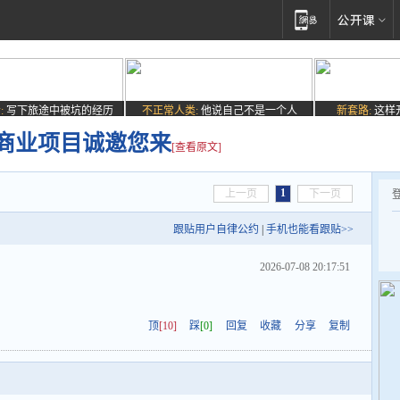
:
写下旅途中被坑的经历
不正常人类:
他说自己不是一个人
新套路:
这样
质商业项目诚邀您来
[查看原文]
1
上一页
下一页
跟贴用户自律公约
|
手机也能看跟贴>>
2026-07-08 20:17:51
顶
[10]
踩
[0]
回复
收藏
分享
复制