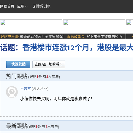
网易首页
应用
无障碍浏览
跟贴神评组:
最奇葩动物园！全靠家禽撑
跟贴故事会:
写下旅途中被坑的经历
场子
话题：
香港楼市连涨12个月，港股是最
快速发贴
去跟贴广场看看
热门跟贴
(跟贴
1
条 有
4
人参与)
不言堂
[澳大利亚]
小编你快去买啊，明年你就是李嘉诚了!
最新跟贴
(跟贴
1
条 有
4
人参与)