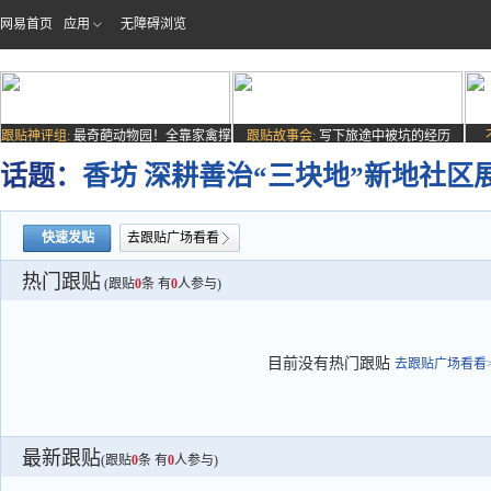
网易首页
应用
无障碍浏览
跟贴神评组:
最奇葩动物园！全靠家禽撑
跟贴故事会:
写下旅途中被坑的经历
场子
话题：
香坊 深耕善治“三块地”新地社区
快速发贴
去跟贴广场看看
热门跟贴
(跟贴
0
条 有
0
人参与)
目前没有热门跟贴
去跟贴广场看看>
最新跟贴
(跟贴
0
条 有
0
人参与)