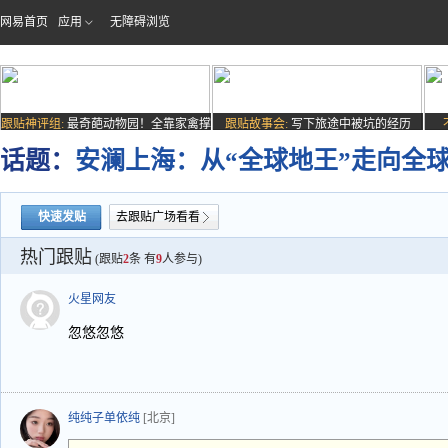
网易首页
应用
无障碍浏览
跟贴神评组:
最奇葩动物园！全靠家禽撑
跟贴故事会:
写下旅途中被坑的经历
场子
话题：
安澜上海：从“全球地王”走向全
快速发贴
去跟贴广场看看
热门跟贴
(跟贴
2
条 有
9
人参与)
火星网友
忽悠忽悠
纯纯子单依纯
[北京]