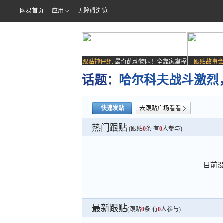
网易首页
应用
无障碍浏览
跟贴神评组:
最奇葩动物园！全靠家禽撑
跟贴故事会
场子
话题：
哈尔科夫战斗激烈，
快速发贴
去跟贴广场看看
热门跟贴
(跟贴
0
条 有
0
人参与)
目前
最新跟贴
(跟贴
0
条 有
0
人参与)