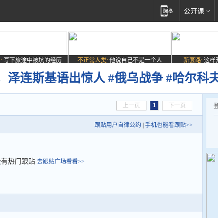
:
写下旅途中被坑的经历
不正常人类:
他说自己不是一个人
新套路:
这样
泽连斯基语出惊人 #俄乌战争 #哈尔科
1
上一页
下一页
跟贴用户自律公约
|
手机也能看跟贴>>
没有热门跟贴
去跟贴广场看看>>