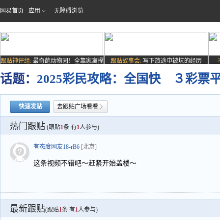
网易首页
应用
无障碍浏览
跟贴神评组:
最奇葩动物园！全靠家禽撑
跟贴故事会:
写下旅途中被坑的经历
场子
话题：
2025彩民攻略：全国快 ３彩票
快速发贴
去跟贴广场看看
热门跟贴
(跟贴
1
条 有
1
人参与)
有态度网友18-rB6
[北京]
这条视频不错吧～赶紧开始盖楼～
最新跟贴
(跟贴
1
条 有
1
人参与)