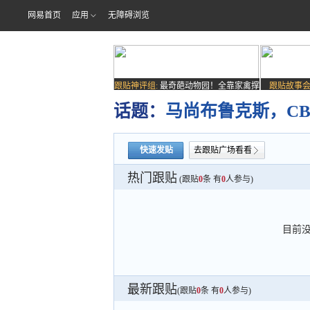
网易首页
应用
无障碍浏览
跟贴神评组:
最奇葩动物园！全靠家禽撑
跟贴故事会
场子
话题：
马尚布鲁克斯，C
快速发贴
去跟贴广场看看
热门跟贴
(跟贴
0
条 有
0
人参与)
目前
最新跟贴
(跟贴
0
条 有
0
人参与)