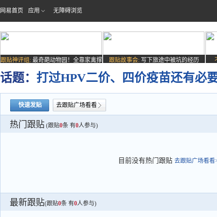
网易首页
应用
无障碍浏览
跟贴神评组:
最奇葩动物园！全靠家禽撑
跟贴故事会:
写下旅途中被坑的经历
场子
话题：
打过HPV二价、四价疫苗还有必
快速发贴
去跟贴广场看看
热门跟贴
(跟贴
0
条 有
0
人参与)
目前没有热门跟贴
去跟贴广场看看>
最新跟贴
(跟贴
0
条 有
0
人参与)