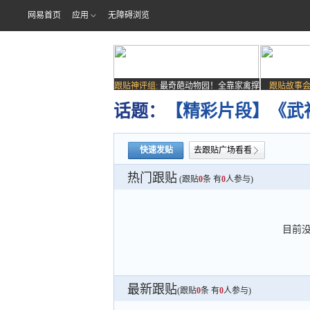
网易首页
应用
无障碍浏览
跟贴神评组:
最奇葩动物园！全靠家禽撑
跟贴故事会
场子
话题：
【精彩片段】《武
快速发贴
去跟贴广场看看
热门跟贴
(跟贴
0
条 有
0
人参与)
目前
最新跟贴
(跟贴
0
条 有
0
人参与)