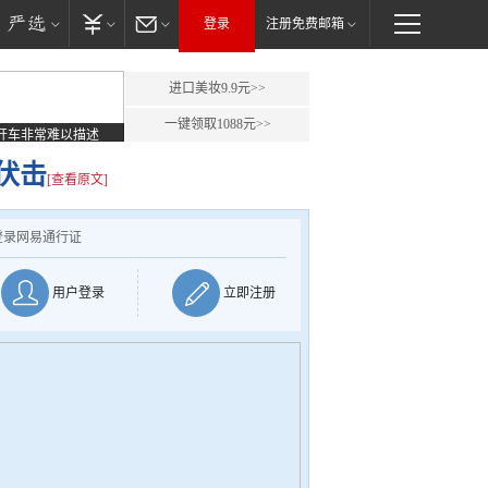
登录
注册免费邮箱
进口美妆9.9元>>
一键领取1088元>>
开车非常难以描述
伏击
[查看原文]
登录网易通行证
用户登录
立即注册