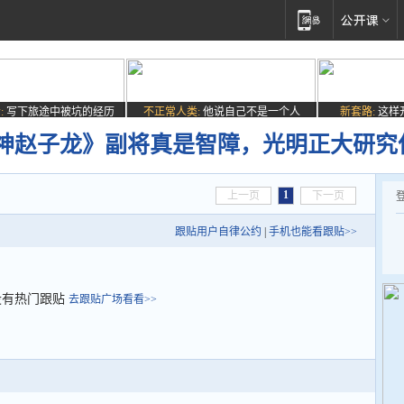
:
写下旅途中被坑的经历
不正常人类:
他说自己不是一个人
新套路:
这样
神赵子龙》副将真是智障，光明正大研究
1
上一页
下一页
跟贴用户自律公约
|
手机也能看跟贴>>
没有热门跟贴
去跟贴广场看看>>