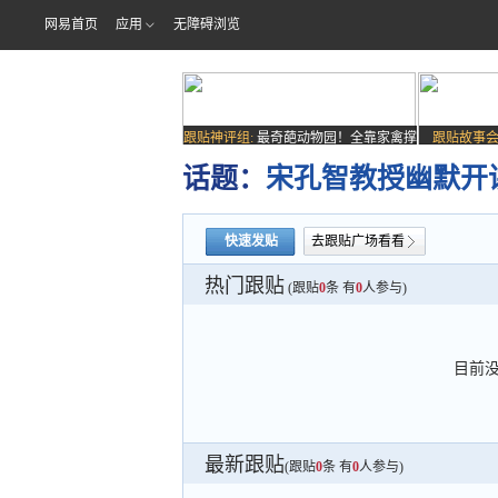
网易首页
应用
无障碍浏览
跟贴神评组:
最奇葩动物园！全靠家禽撑
跟贴故事会
场子
话题：
宋孔智教授幽默开
快速发贴
去跟贴广场看看
热门跟贴
(跟贴
0
条 有
0
人参与)
目前
最新跟贴
(跟贴
0
条 有
0
人参与)