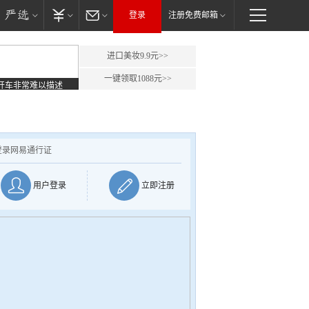
登录
注册免费邮箱
进口美妆9.9元>>
一键领取1088元>>
开车非常难以描述
登录网易通行证
用户登录
立即注册