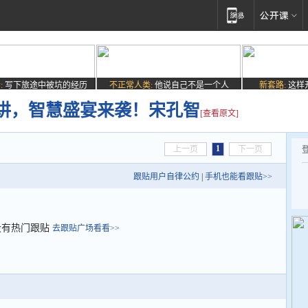
:
写下旅途中被坑的经历
不正常人类:
他说自己不是一个人
新套路:
这样
讲，智慧盛宴来袭！宋孔智
[查看原文]
1
上一页
下一页
跟贴用户自律公约
|
手机也能看跟贴>>
没有热门跟贴
去跟贴广场看看>>