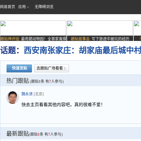
网易首页
应用
无障碍浏览
跟贴神评组:
最奇葩动物园！全靠家禽撑
跟贴故事会:
写下旅途中被坑的经历
场子
话题：
西安南张家庄：胡家庙最后城中
快速发贴
去跟贴广场看看
热门跟贴
(跟贴
1
条 有
7
人参与)
魏永贤
[北京]
快去主页看看其他内容吧，真的很难不爱！
最新跟贴
(跟贴
1
条 有
7
人参与)