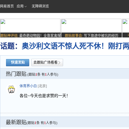
网易首页
应用
无障碍浏览
跟贴神评组:
最奇葩动物园！全靠家禽撑
跟贴故事会:
写下旅途中被坑的经历
场子
话题：
奥沙利文语不惊人死不休！刚打
快速发贴
去跟贴广场看看
热门跟贴
(跟贴
1
条 有
1
人参与)
体育界小白
[北京]
各位~今天也是求赞的一天！
最新跟贴
(跟贴
1
条 有
1
人参与)