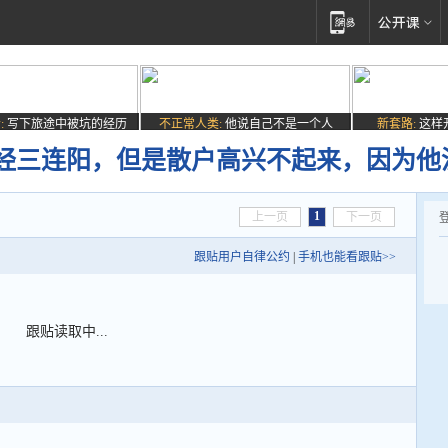
:
写下旅途中被坑的经历
不正常人类:
他说自己不是一个人
新套路:
这样
经三连阳，但是散户高兴不起来，因为他
1
上一页
下一页
跟贴用户自律公约
|
手机也能看跟贴>>
跟贴读取中...