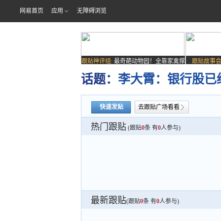
网易首页
应用
无障碍浏览
跟贴神评组:
最奇葩动物园！全靠家禽撑
跟贴故事会
场子
话题：
李大霄：银行股已
快速发贴
去跟贴广场看看
热门跟贴
(跟贴
0
条 有
0
人参与)
最新跟贴
(跟贴
0
条 有
0
人参与)