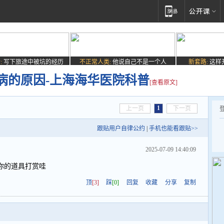
:
写下旅途中被坑的经历
不正常人类:
他说自己不是一个人
新套路:
这样
病的原因-上海海华医院科普
[查看原文]
1
上一页
下一页
跟贴用户自律公约
|
手机也能看跟贴>>
2025-07-09 14:40:09
你的道具打赏哇
顶
[3]
踩
[0]
回复
收藏
分享
复制