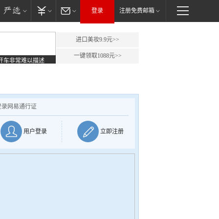
登录
注册免费邮箱
进口美妆9.9元>>
一键领取1088元>>
开车非常难以描述
登录网易通行证
用户登录
立即注册