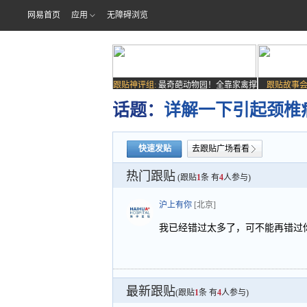
网易首页
应用
无障碍浏览
跟贴神评组:
最奇葩动物园！全靠家禽撑
跟贴故事会
场子
话题：
详解一下引起颈椎
快速发贴
去跟贴广场看看
热门跟贴
(跟贴
1
条 有
4
人参与)
沪上有你
[北京]
我已经错过太多了，可不能再错过
最新跟贴
(跟贴
1
条 有
4
人参与)