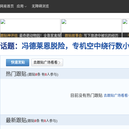
网易首页
应用
无障碍浏览
跟贴神评组:
最奇葩动物园！全靠家禽撑
跟贴故事会:
写下旅途中被坑的经历
场子
话题：
冯德莱恩脱险，专机空中绕行数
快速发贴
去跟贴广场看看
热门跟贴
(跟贴
0
条 有
0
人参与)
目前没有热门跟贴
去跟贴广场看看>
最新跟贴
(跟贴
0
条 有
0
人参与)