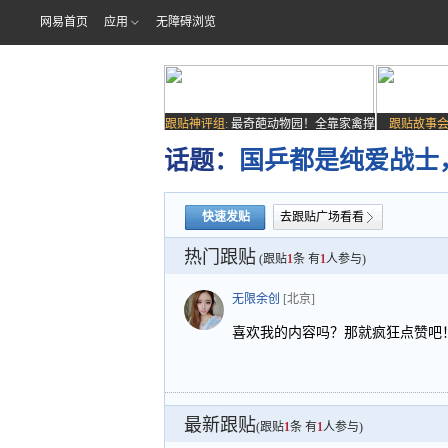
网易首页
应用
无障碍浏览
跟贴神评组:
最奇葩动物园！全靠家禽撑
跟贴故事会
场子
话题：
国乒都是纯爱战士
快速发贴
去跟贴广场看看
热门跟贴
(跟贴
1
条 有
1
人参与)
无限余创
[北京]
喜欢我的内容吗？那就疯狂点赞吧
最新跟贴
(跟贴
1
条 有
1
人参与)