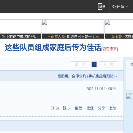
:
写下旅途中被坑的经历
不正常人类:
他说自己不是一个人
新套路:
这样
，这些队员组成家庭后传为佳话
[查看原文]
1
上一页
下一页
跟贴用户自律公约
|
手机也能看跟贴>>
2025-11-06 14:00:04
！
顶
[0]
踩
[0]
回复
收藏
分享
复制