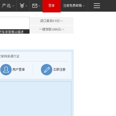
登录
注册免费邮箱
进口美妆9.9元>>
一键领取1088元>>
开车非常难以描述
登录网易通行证
用户登录
立即注册