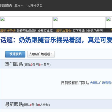
网易首页
应用
无障碍浏览
跟贴神评组:
最奇葩动物园！全靠家禽撑
跟贴故事会:
写下旅途中被坑的经历
场子
话题：
奶奶跟随音乐摇晃着腿，真是可
快速发贴
去跟贴广场看看
热门跟贴
(跟贴
0
条 有
0
人参与)
目前没有热门跟贴
去跟贴广场看看>
最新跟贴
(跟贴
0
条 有
0
人参与)