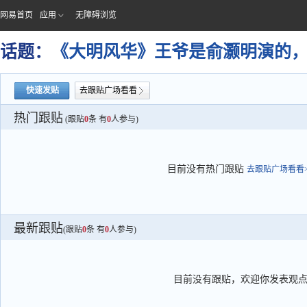
网易首页
应用
无障碍浏览
话题：
《大明风华》王爷是俞灏明演的
快速发贴
去跟贴广场看看
热门跟贴
(跟贴
0
条 有
0
人参与)
目前没有热门跟贴
去跟贴广场看看>
最新跟贴
(跟贴
0
条 有
0
人参与)
目前没有跟贴，欢迎你发表观