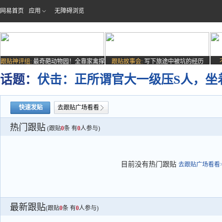
网易首页
应用
无障碍浏览
跟贴神评组:
最奇葩动物园！全靠家禽撑
跟贴故事会:
写下旅途中被坑的经历
场子
话题：
伏击：正所谓官大一级压S人，坐
快速发贴
去跟贴广场看看
热门跟贴
(跟贴
0
条 有
0
人参与)
目前没有热门跟贴
去跟贴广场看看>
最新跟贴
(跟贴
0
条 有
0
人参与)