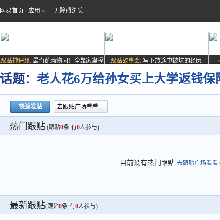
网易首页
应用
无障碍浏览
跟贴神评组:
最奇葩动物园！全靠家禽撑
跟贴故事会:
写下旅途中被坑的经历
场子
话题：
老人花6万给孙女买上大学返钱保
快速发贴
去跟贴广场看看
热门跟贴
(跟贴
0
条 有
0
人参与)
目前没有热门跟贴
去跟贴广场看看>
最新跟贴
(跟贴
0
条 有
0
人参与)