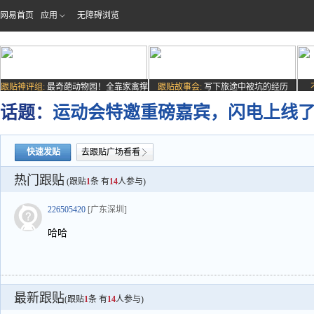
网易首页
应用
无障碍浏览
跟贴神评组:
最奇葩动物园！全靠家禽撑
跟贴故事会:
写下旅途中被坑的经历
场子
话题：
运动会特邀重磅嘉宾，闪电上线了
快速发贴
去跟贴广场看看
热门跟贴
(跟贴
1
条 有
14
人参与)
226505420
[广东深圳]
哈哈
最新跟贴
(跟贴
1
条 有
14
人参与)