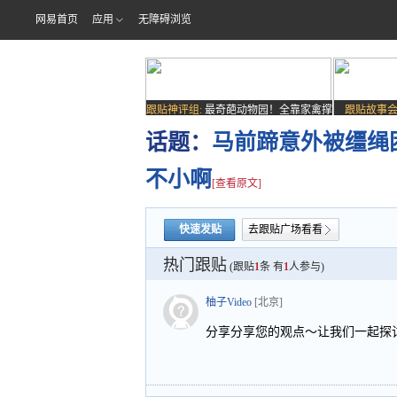
网易首页
应用
无障碍浏览
跟贴神评组:
最奇葩动物园！全靠家禽撑
跟贴故事会
场子
话题：
马前蹄意外被缰绳
不小啊
[查看原文]
快速发贴
去跟贴广场看看
热门跟贴
(跟贴
1
条 有
1
人参与)
柚子Video
[北京]
分享分享您的观点～让我们一起探