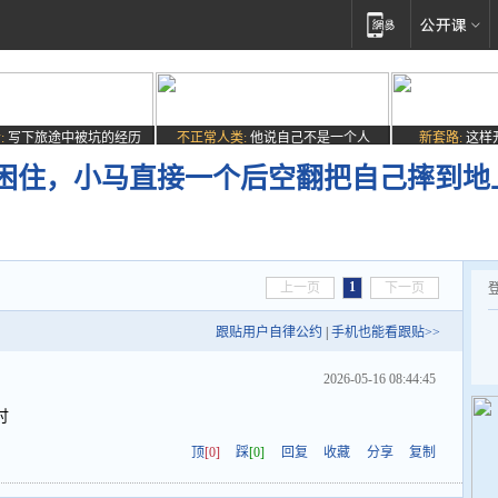
:
写下旅途中被坑的经历
不正常人类:
他说自己不是一个人
新套路:
这样
困住，小马直接一个后空翻把自己摔到地
1
上一页
下一页
跟贴用户自律公约
|
手机也能看跟贴>>
2026-05-16 08:44:45
讨
顶
[0]
踩
[0]
回复
收藏
分享
复制