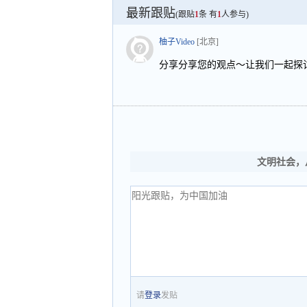
最新跟贴
(跟贴
1
条 有
1
人参与)
柚子Video
[北京]
分享分享您的观点～让我们一起探
文明社会，
请
登录
发贴