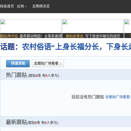
网易首页
应用
无障碍浏览
跟贴神评组:
最奇葩动物园！全靠家禽撑
跟贴故事会:
写下旅途中被坑的经历
场子
话题：
农村俗语“上身长福分长，下身长
快速发贴
去跟贴广场看看
热门跟贴
(跟贴
0
条 有
0
人参与)
目前没有热门跟贴
去跟贴广场看看>
最新跟贴
(跟贴
0
条 有
0
人参与)