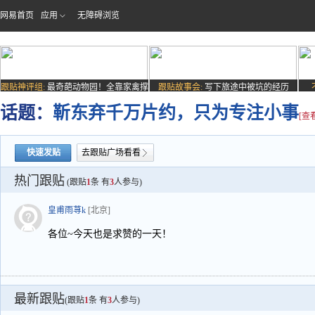
网易首页
应用
无障碍浏览
跟贴神评组:
最奇葩动物园！全靠家禽撑
跟贴故事会:
写下旅途中被坑的经历
场子
话题：
靳东弃千万片约，只为专注小事
[查
快速发贴
去跟贴广场看看
热门跟贴
(跟贴
1
条 有
3
人参与)
皇甫雨荨k
[北京]
各位~今天也是求赞的一天！
最新跟贴
(跟贴
1
条 有
3
人参与)