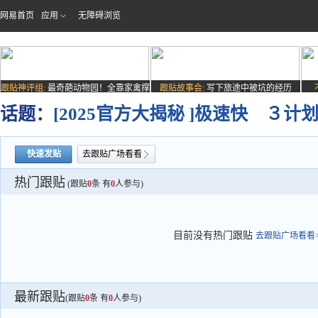
网易首页
应用
无障碍浏览
跟贴神评组:
最奇葩动物园！全靠家禽撑
跟贴故事会:
写下旅途中被坑的经历
场子
话题：
[2025官方大揭秘 ]极速快 ３计
快速发贴
去跟贴广场看看
热门跟贴
(跟贴
0
条 有
0
人参与)
目前没有热门跟贴
去跟贴广场看看>
最新跟贴
(跟贴
0
条 有
0
人参与)