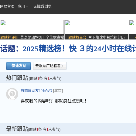
网易首页
应用
无障碍浏览
跟贴神评组:
最奇葩动物园！全靠家禽撑
跟贴故事会:
写下旅途中被坑的经历
场子
话题：
2025精选榜！快 ３的24小时在线
快速发贴
去跟贴广场看看
热门跟贴
(跟贴
1
条 有
1
人参与)
有态度网友191uWO
[北京]
喜欢我的内容吗？那就疯狂点赞吧！
最新跟贴
(跟贴
1
条 有
1
人参与)