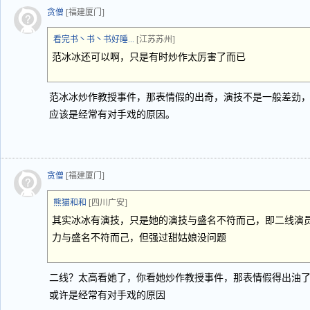
贪僧
[福建厦门]
看完书丶书丶书好睡...
[江苏苏州]
范冰冰还可以啊，只是有时炒作太厉害了而已
范冰冰炒作教授事件，那表情假的出奇，演技不是一般差劲
应该是经常有对手戏的原因。
贪僧
[福建厦门]
熊猫和和
[四川广安]
其实冰冰有演技，只是她的演技与盛名不符而己，即二线演
力与盛名不符而己，但强过甜姑娘没问题
二线？太高看她了，你看她炒作教授事件，那表情假得出油
或许是经常有对手戏的原因