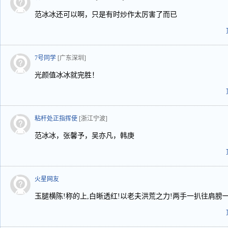
范冰冰还可以啊，只是有时炒作太厉害了而已
7号同学
[广东深圳]
光颜值冰冰就完胜！
粘杆处正指挥使
[浙江宁波]
范冰冰，张馨予，吴亦凡，韩庚
火星网友
玉腿横陈!称的上,白晰透红!以老夫洪荒之力!两手一扒往肩膀