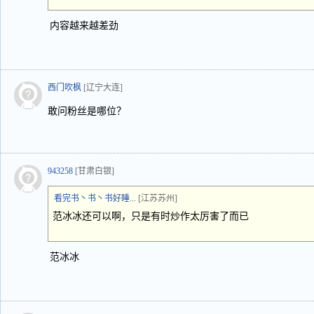
内容越来越差劲
西门吹枫
[辽宁大连]
敢问粉丝是哪位？
943258
[甘肃白银]
看完书丶书丶书好睡...
[江苏苏州]
范冰冰还可以啊，只是有时炒作太厉害了而已
范冰冰