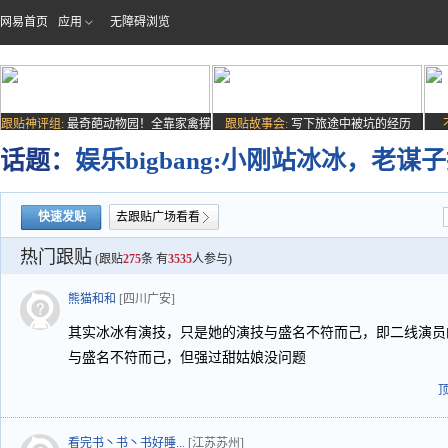
网易首页
应用
无障碍浏览
跟贴神评组:
最奇葩动物园！全靠家禽撑
跟贴故事会:
写下旅途中被坑的经历
场子
话题：
娱乐bigbang:小刚站冰冰，老
快速发贴
去跟贴广场看看
热门跟贴
(跟贴
275
条 有
3535
人参与)
熊猫和和
[四川广安]
其实冰冰有演技，只是她的演技与盛名不符而己，即二线演员
与盛名不符而己，但强过甜姑娘没问题
看完书丶书丶书好睡...
[江苏苏州]