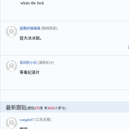
whats the fuck
迷路的喵喵喵
[陕西西安]
挺大冰冰姐。
苦闷的小白
[湖南长沙]
等看纪录片
最新跟贴
(跟贴
275
条 有
3535
人参与)
wangdo67
[江苏无锡]