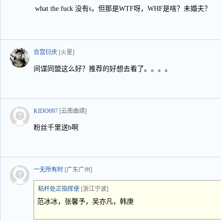
what the fuck 没有s，但那是WTF呀，WHF是啥？未婚夫？
合宫衍庆
[火星]
间谍同盟这么好？推荐的好想去看了。。。。
KIDO097
[云南曲靖]
粉丝千里送b啊
一无所有时
[广东广州]
粘杆处正指挥使
[浙江宁波]
范冰冰，张馨予，吴亦凡，韩庚