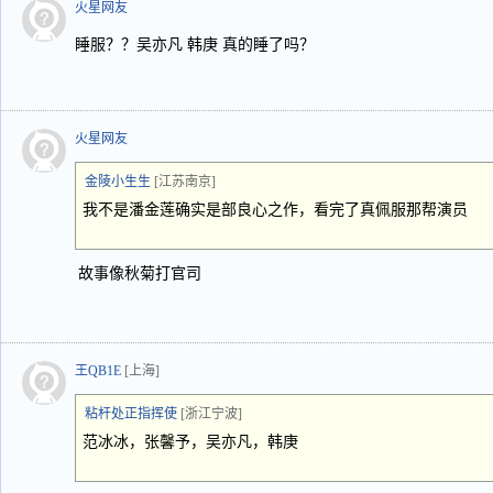
火星网友
睡服？？吴亦凡 韩庚 真的睡了吗？
火星网友
金陵小生生
[江苏南京]
我不是潘金莲确实是部良心之作，看完了真佩服那帮演员
故事像秋菊打官司
王QB1E
[上海]
粘杆处正指挥使
[浙江宁波]
范冰冰，张馨予，吴亦凡，韩庚