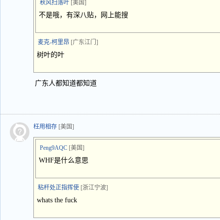
秋风扫落叶
[美国]
不是哦，有深八贴，网上能搜
麦克-柯里昂
[广东江门]
树叶的叶
广东人都知道都知道
枉用相存
[美国]
Peng9AQC
[美国]
WHF是什么意思
粘杆处正指挥使
[浙江宁波]
whats the fuck