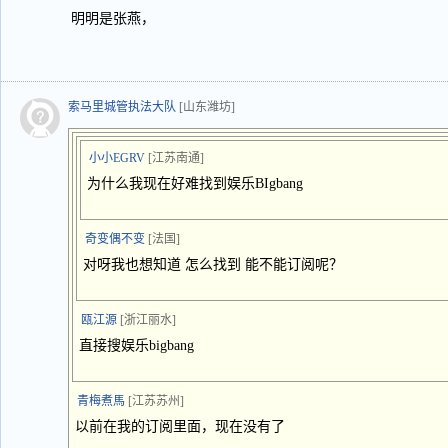
明明是张燕，
索马里城管执法大队
[山东潍坊]
小小EGRV
[江苏南通]
为什么我现在好难找到娱乐BIgbang
奇变偶不变
[法国]
对呀我也想知道 怎么找到 能不能订阅呢？
瓯江源
[浙江丽水]
直接搜娱乐bigbang
青梅煮馬
[江苏苏州]
以前在我的订阅里面，现在没有了