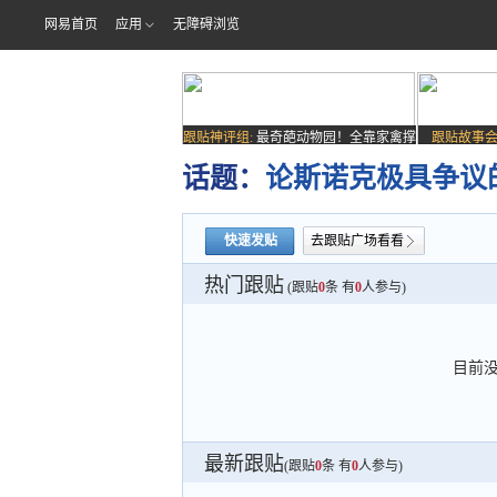
网易首页
应用
无障碍浏览
跟贴神评组:
最奇葩动物园！全靠家禽撑
跟贴故事会
场子
话题：
论斯诺克极具争议
快速发贴
去跟贴广场看看
热门跟贴
(跟贴
0
条 有
0
人参与)
目前
最新跟贴
(跟贴
0
条 有
0
人参与)