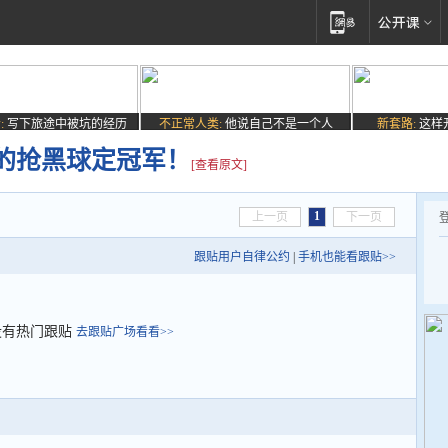
:
写下旅途中被坑的经历
不正常人类:
他说自己不是一个人
新套路:
这样
的抢黑球定冠军！
[查看原文]
1
上一页
下一页
跟贴用户自律公约
|
手机也能看跟贴>>
没有热门跟贴
去跟贴广场看看>>