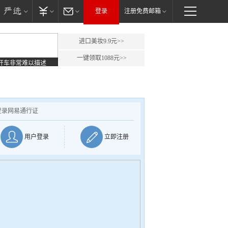
登录
注册免费邮箱
进口美妆9.9元>>
一键领取1088元>>
开车非常难以描述
登录网易通行证
用户登录
立即注册