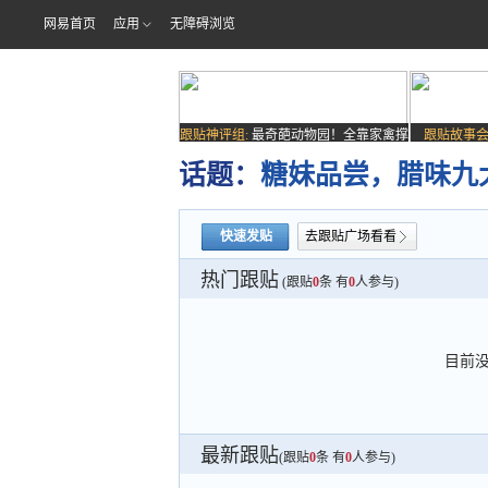
网易首页
应用
无障碍浏览
跟贴神评组:
最奇葩动物园！全靠家禽撑
跟贴故事会
场子
话题：
糖妹品尝，腊味九
快速发贴
去跟贴广场看看
热门跟贴
(跟贴
0
条 有
0
人参与)
目前
最新跟贴
(跟贴
0
条 有
0
人参与)