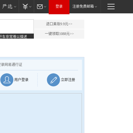
登录
注册免费邮箱
进口美妆9.9元>>
一键领取1088元>>
开车非常难以描述
登录网易通行证
用户登录
立即注册