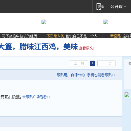
:
写下旅途中被坑的经历
不正常人类:
他说自己不是一个人
新套路:
这样
大簋，腊味江西鸡，美味
[查看原文]
1
上一页
下一页
跟贴用户自律公约
|
手机也能看跟贴>>
没有热门跟贴
去跟贴广场看看>>