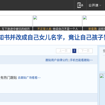
:
写下旅途中被坑的经历
不正常人类:
他说自己不是一个人
新套路:
这样
知书并改成自己女儿名字，竟让自己孩子
1
上一页
下一页
跟贴用户自律公约
|
手机也能看跟贴>>
没有热门跟贴
去跟贴广场看看>>