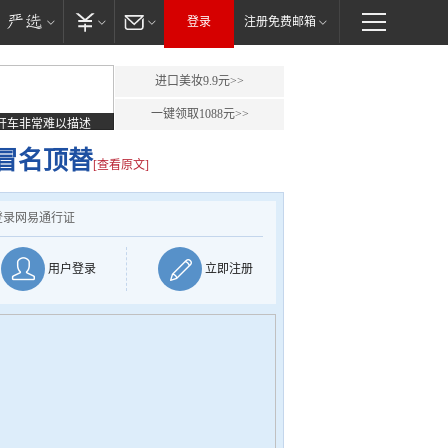
登录
注册免费邮箱
进口美妆9.9元>>
一键领取1088元>>
开车非常难以描述
冒名顶替
[查看原文]
登录网易通行证
用户登录
立即注册