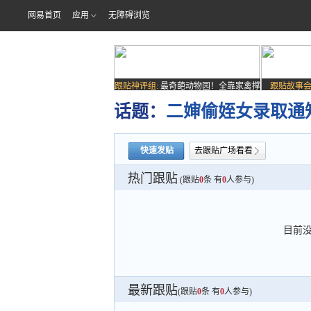
网易首页
应用
无障碍浏览
跟贴神评组:
最奇葩动物园！全靠家禽撑
跟贴故事会
场子
话题：
二婶偷姪女录取通
快速发贴
去跟贴广场看看
热门跟贴
(跟贴
0
条 有
0
人参与)
目前
最新跟贴
(跟贴
0
条 有
0
人参与)