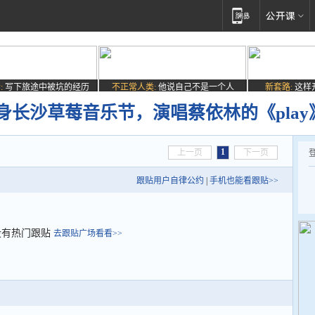
:
写下旅途中被坑的经历
不正常人类:
他说自己不是一个人
新套路:
这样
身长沙草莓音乐节，演唱蔡依林的《play
1
上一页
下一页
跟贴用户自律公约
|
手机也能看跟贴>>
没有热门跟贴
去跟贴广场看看>>