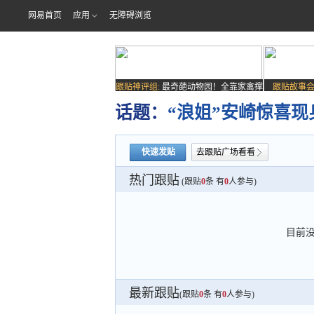
网易首页
应用
无障碍浏览
跟贴神评组:
最奇葩动物园！全靠家禽撑
跟贴故事会
场子
话题：
“浪姐”安崎惊喜现
快速发贴
去跟贴广场看看
热门跟贴
(跟贴
0
条 有
0
人参与)
目前
最新跟贴
(跟贴
0
条 有
0
人参与)