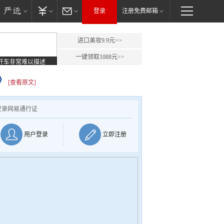
登录
注册免费邮箱
进口美妆9.9元>>
一键领取1088元>>
开车非常难以描述
》
[查看原文]
登录网易通行证
用户登录
立即注册